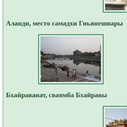
Аланди, место самадхи Гньянешвары
Бхайраванат, сваямба Бхайравы