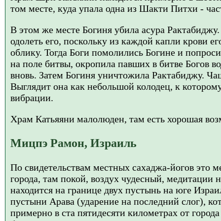
том месте, куда упала одна из Шакти Питхи - ча
В этом же месте Богиня убила асура Рактабиджу.
одолеть его, поскольку из каждой капли крови е
облику. Тогда Боги помолились Богине и попрос
на поле битвы, окропила павших в битве Богов в
вновь. Затем Богиня уничтожила Рактабиджу. Чаш
Выглядит она как небольшой колодец, к которому
вибрации.
Храм Катьяяни малолюден, там есть хорошая во
Мицпэ Рамон, Израиль
По свидетельствам местных сахаджа-йогов это м
города, там покой, воздух чудесный, медитации
находится на границе двух пустынь на юге Израил
пустыни Арава (ударение на последний слог), ко
примерно в ста пятидесяти километрах от города