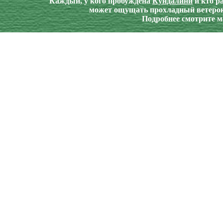
Каждый, у кого пробуждена
Кундалини
и кто р
может ощущать прохладный ветерок
Подробнее смотрите 