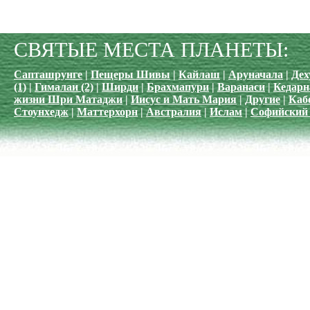
СВЯТЫЕ МЕСТА ПЛАНЕТЫ:
Сапташрунге
|
Пещеры Шивы
|
Кайлаш
|
Аруначала
|
Дех
(1)
|
Гималаи (2)
|
Ширди
|
Брахмапури
|
Варанаси
|
Кедарн
жизни Шри Матаджи
|
Иисус и Мать Мария
|
Другие
|
Каб
Стоунхедж
|
Маттерхорн
|
Австралия
|
Ислам
|
Софийский 