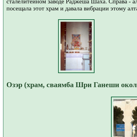
сталелитейном заводе Раджеша Шаха. Справа - а
посещала этот храм и давала вибрации этому алт
Озэр (храм, сваямба Шри Ганеши око